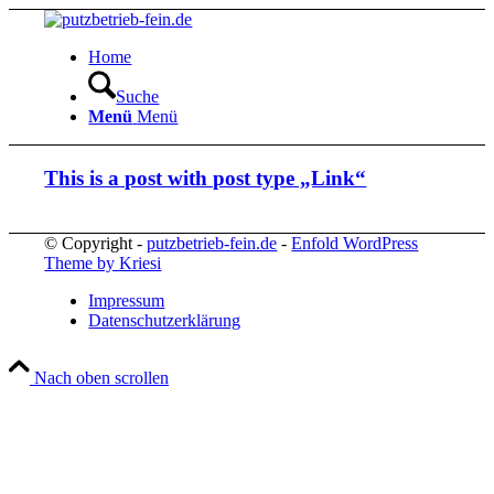
Home
Suche
Menü
Menü
This is a post with post type „Link“
© Copyright -
putzbetrieb-fein.de
-
Enfold WordPress
Theme by Kriesi
Impressum
Datenschutzerklärung
Nach oben scrollen